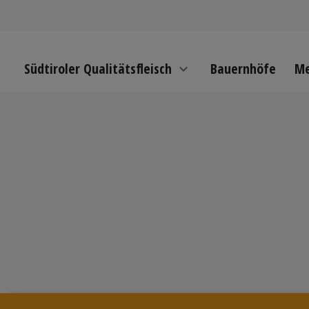
Südtiroler Qualitätsfleisch
Bauernhöfe
Me
expand_more