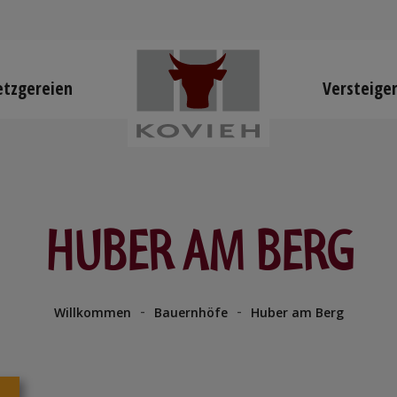
tzgereien
Versteige
HUBER AM BERG
-
-
Willkommen
Bauernhöfe
Huber am Berg