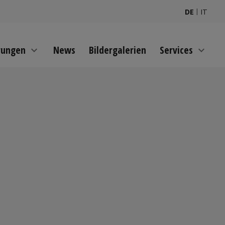
|
DE
IT
rungen
News
Bildergalerien
Services
expand_more
expand_more