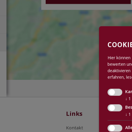
COOKI
Hier können 
bewerten und
deaktivieren 
erfahren, le
Ka
↓
1
Bes
Links
↓
1
Kontakt
All