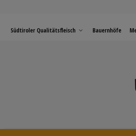
Südtiroler Qualitätsfleisch
Bauernhöfe
Me
expand_more