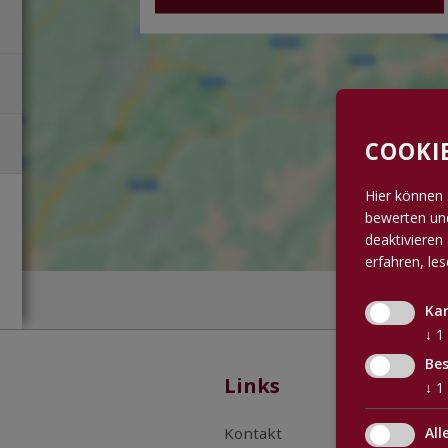
COOKI
Hier können 
bewerten und
deaktivieren 
erfahren, le
Ka
↓
1
Bes
Links
↓
1
Kontakt
All