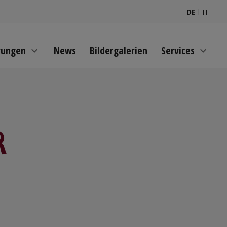
|
DE
IT
rungen
News
Bildergalerien
Services
expand_more
expand_more
R