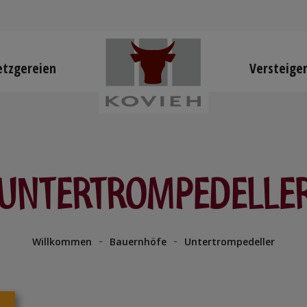
tzgereien
Versteige
UNTERTROMPEDELLE
-
-
Willkommen
Bauernhöfe
Untertrompedeller