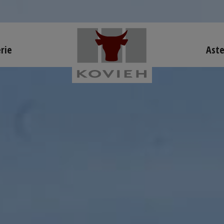
rie
Ast