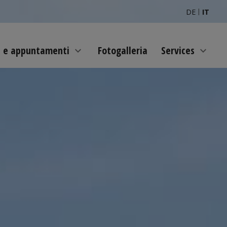
|
DE
IT
e e appuntamenti
Fotogalleria
Services
expand_more
expand_more