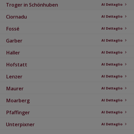
Badia
Troger in Schönhuben
Al Dettaglio
keyboard_arrow_right
E-Mail:
info@kovieh.com
Braies
Ciornadu
Al Dettaglio
keyboard_arrow_right
CONTATTO
Brunico
Fossé
Al Dettaglio
keyboard_arrow_right
Campo Tures
Garber
Al Dettaglio
keyboard_arrow_right
Chienes
Haller
Al Dettaglio
keyboard_arrow_right
Corvara in Badia
Hofstatt
Al Dettaglio
keyboard_arrow_right
Dobbiaco
Lenzer
Al Dettaglio
keyboard_arrow_right
Falzes
Maurer
Al Dettaglio
keyboard_arrow_right
Gais
Moarberg
Al Dettaglio
keyboard_arrow_right
La Valle
Pfaffinger
Al Dettaglio
keyboard_arrow_right
Marebbe
Unterpixner
Al Dettaglio
keyboard_arrow_right