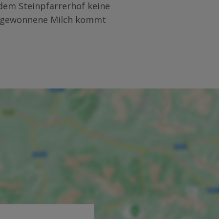
dem Steinpfarrerhof keine
us gewonnene Milch kommt