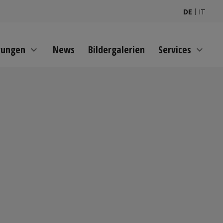
|
DE
IT
rungen
News
Bildergalerien
Services
expand_more
expand_more