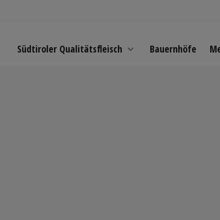
Südtiroler Qualitätsfleisch
Bauernhöfe
Me
expand_more