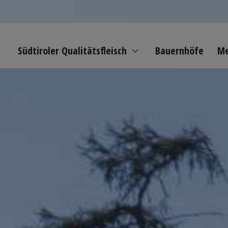
Südtiroler Qualitätsfleisch
Bauernhöfe
Me
expand_more