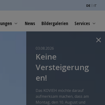
|
DE
IT
rungen
News
Bildergalerien
Services
expand_more
expand_more
close
03.08.2026
Keine
Versteigerung
en!
Das KOVIEH möchte darauf
aufmerksam machen, dass am
Montag, den 10. August und