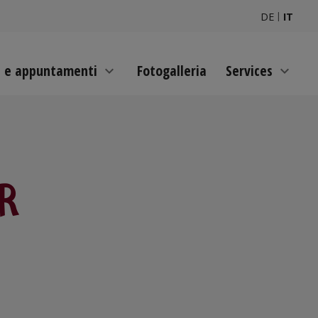
|
DE
IT
e e appuntamenti
Fotogalleria
Services
expand_more
expand_more
R